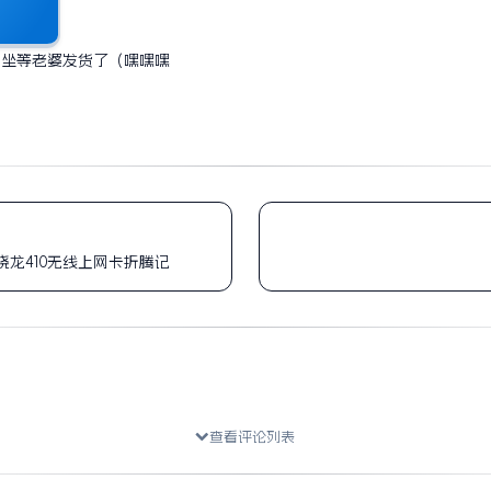
 坐等老婆发货了（嘿嘿嘿
骁龙410无线上网卡折腾记
查看评论列表