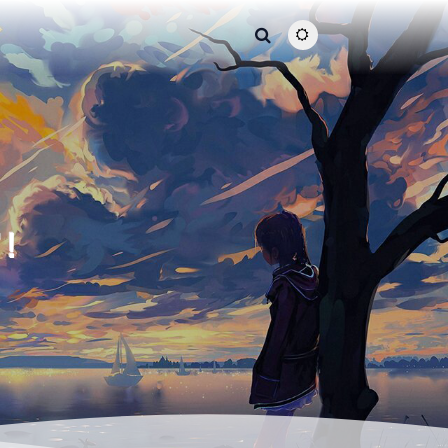
主题颜色切换
窝！